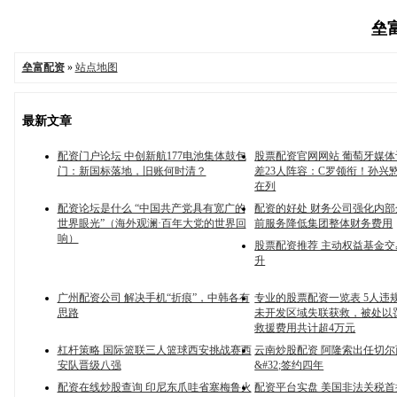
垒富
垒富配资
»
站点地图
最新文章
配资门户论坛 中创新航177电池集体鼓包
股票配资官网网站 葡萄牙媒
门：新国标落地，旧账何时清？
差23人阵容：C罗领衔！孙兴
在列
配资论坛是什么 “中国共产党具有宽广的
配资的好处 财务公司强化内部
世界眼光”（海外观澜·百年大党的世界回
前服务降低集团整体财务费用
响）
股票配资推荐 主动权益基金
升
广州配资公司 解决手机“折痕”，中韩各有
专业的股票配资一览表 5人违
思路
未开发区域失联获救，被处以
救援费用共计超4万元
杠杆策略 国际篮联三人篮球西安挑战赛西
云南炒股配资 阿隆索出任切尔
安队晋级八强
&#32;签约四年
配资在线炒股查询 印尼东爪哇省塞梅鲁火
配资平台实盘 美国非法关税