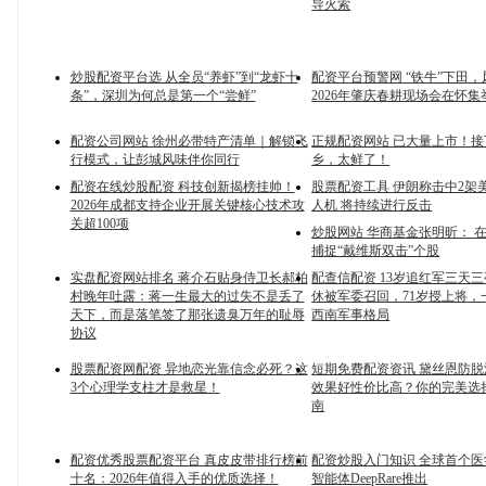
导火索
炒股配资平台选 从全员“养虾”到“龙虾十
配资平台预警网 “铁牛”下田
条”，深圳为何总是第一个“尝鲜”
2026年肇庆春耕现场会在怀集
配资公司网站 徐州必带特产清单｜解锁飞
正规配资网站 已大量上市！
行模式，让彭城风味伴你同行
乡，太鲜了！
配资在线炒股配资 科技创新揭榜挂帅！
股票配资工具 伊朗称击中2架美
2026年成都支持企业开展关键核心技术攻
人机 将持续进行反击
关超100项
炒股网站 华商基金张明昕： 
捕捉“戴维斯双击”个股
实盘配资网站排名 蒋介石贴身侍卫长郝柏
配查信配资 13岁追红军三天三
村晚年吐露：蒋一生最大的过失不是丢了
休被军委召回，71岁授上将，
天下，而是落笔签了那张遗臭万年的耻辱
西南军事格局
协议
股票配资网配资 异地恋光靠信念必死？这
短期免费配资资讯 黛丝恩防
3个心理学支柱才是救星！
效果好性价比高？你的完美选
南
配资优秀股票配资平台 真皮皮带排行榜前
配资炒股入门知识 全球首个
十名：2026年值得入手的优质选择！
智能体DeepRare推出