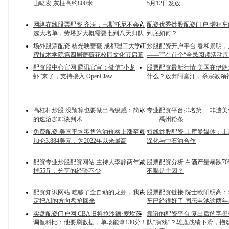
山喷发 灰柱高约800米
5月12日发放
网络在线股票配资 齐沃：巴斯托尼不会入
配资优秀炒股配资门户 增程
选大名单，劳塔罗大概需要七到八天归队
到底如何？
场外股票配资 核光映蔷薇 成都理工大学工
炒股配资开户平台 春和景明
程技术学院第四届蔷薇花校园文化节启幕
——写在首个“全民阅读活动周
配资股中心官网 腾讯官宣：微信“小龙
股票配资最新行情 美国在伊
虾”来了，支持接入 OpenClaw
什么？放弃阿富汗，杀宗教领
高杠杆炒股 没预算也要做出高级感：简冰
专业配资平台排名第一 非遗
的速溶咖啡谈判术
——禹州粉条
免费配资 美国平均零售汽油价格上涨至每
短线炒股配资 土库曼媒体：
加仑3.884美元，为2022年以来最高
深化与中石油合作
配资专业炒股配资网站 主持人李静两年减
股票配资分析 白酒产量暴跌7
掉55斤，分享的经验不少
不喝是主因？
配资知识网站 吃够了全自动的龙虾，我决
股票配资链接 院士欧阳明高
定把AI的方向盘抢回来
车已经很好了 固态电池这两
实盘配资门户网 CBA旧将拉沙德·麦坎茨
靠谱的配资平台 复出后的字母
调侃科比：他要刷数据，单场能拿130分！
队“演戏”？雄鹿战绩下滑，抱