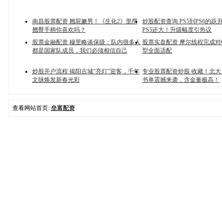
南昌股票配资 翘屁嫩男！《生化2》里昂
炒股配资查询 PS5到PS6的跃升
翘臀手柄你喜欢吗？
PS5还大！升级幅度引热议
股票金融配资 穆里略谈保级：队内很多人
股票实盘配资 摩尔线程完成对Qw
都是国家队成员，我们必须相信自己
型全面适配
炒股开户流程 揭阳古城“亮灯”迎客，千年
专业股票配资炒股 收藏！北
文脉焕发新春光彩
书单震撼来袭，含金量极高！
查看网站首页:
垒富配资