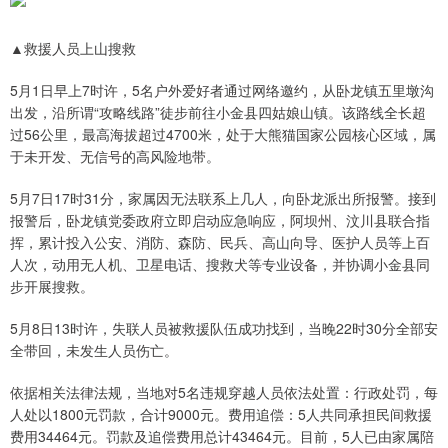
▲救援人员上山搜救
5月1日早上7时许，5名户外爱好者通过网络邀约，从卧龙镇五里墩沟
出发，沿所谓“攻略线路”徒步前往小金县四姑娘山镇。该路线全长超
过56公里，最高海拔超过4700米，处于大熊猫国家公园核心区域，属
于未开发、无信号的高风险地带。
5月7日17时31分，家属因无法联系上几人，向卧龙派出所报警。接到
报警后，卧龙镇党委政府立即启动应急响应，阿坝州、汶川县联合指
挥，累计投入公安、消防、森防、民兵、高山向导、医护人员等上百
人次，动用无人机、卫星电话、搜救犬等专业设备，并协调小金县同
步开展搜救。
5月8日13时许，失联人员被救援队伍成功找到，当晚22时30分全部安
全带回，未发生人员伤亡。
依据相关法律法规，当地对5名违规穿越人员依法处置：行政处罚，每
人处以1800元罚款，合计9000元。费用追偿：5人共同承担民间救援
费用34464元。罚款及追偿费用总计43464元。目前，5人已由家属陪