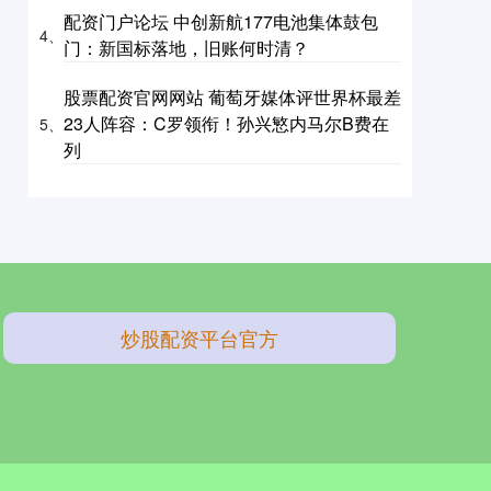
配资门户论坛 中创新航177电池集体鼓包
4、
门：新国标落地，旧账何时清？
股票配资官网网站 葡萄牙媒体评世界杯最差
23人阵容：C罗领衔！孙兴慜内马尔B费在
5、
列
炒股配资平台官方