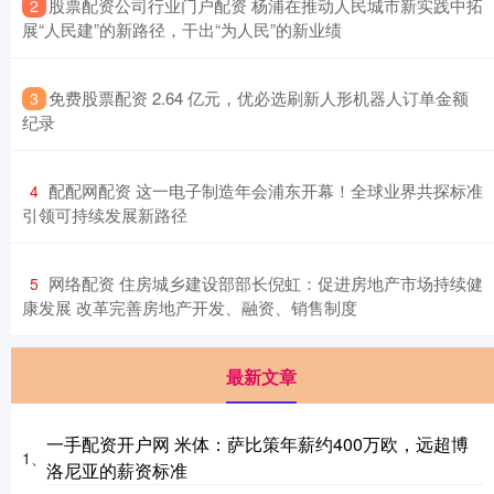
​股票配资公司行业门户配资 杨浦在推动人民城市新实践中拓
2
展“人民建”的新路径，干出“为人民”的新业绩
​免费股票配资 2.64 亿元，优必选刷新人形机器人订单金额
3
纪录
​配配网配资 这一电子制造年会浦东开幕！全球业界共探标准
4
引领可持续发展新路径
​网络配资 住房城乡建设部部长倪虹：促进房地产市场持续健
5
康发展 改革完善房地产开发、融资、销售制度
最新文章
一手配资开户网 米体：萨比策年薪约400万欧，远超博
1、
洛尼亚的薪资标准