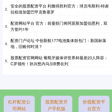
安全的股票配资平台 利雅得胜利官方：球员韦斯利-特谢
2、
拉租借加盟巴甲克鲁塞罗
配资网站平台 官方：前曼联门将阿莫斯加盟伯恩利，双
3、
方签约1年
配资门户论坛 中创新航177电池集体鼓包门：新国标落
4、
地，旧账何时清？
股票配资官网网站 葡萄牙媒体评世界杯最差23人阵容：
5、
C罗领衔！孙兴慜内马尔B费在列
杠杆配资公
股票配资开
炒股配资平
司网站
户手机版
台官方